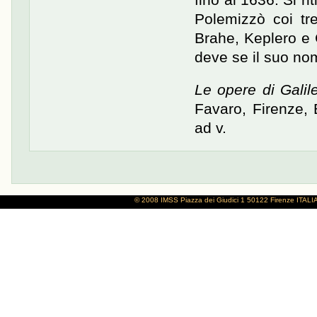
Polemizzò coi tr
Brahe, Keplero e G
deve se il suo nom
Le opere di Galile
Favaro, Firenze,
ad v.
© 2008 IMSS
Piazza dei Giudici 1
50122 Firenze
ITALI