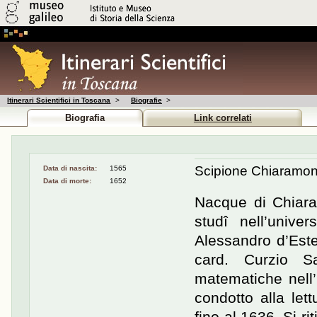
Itinerari Scientifici in Toscana
>
Biografie
>
Biografia
Link correlati
Scipione Chiaramon
Data di nascita:
1565
Data di morte:
1652
Nacque di Chiara
studî nell’unive
Alessandro d’Este
card. Curzio S
matematiche nell’
condotto alla lett
fino al 1636. Si ri