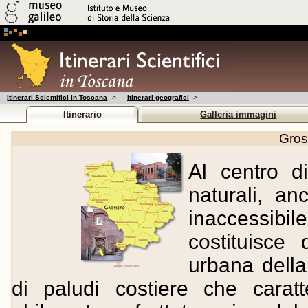
Itinerari Scientifici in Toscana
>
Itinerari geografici
>
Itinerario
Galleria immagini
Gross
Al centro di
naturali, a
inaccessib
costituisce 
urbana dell
di paludi costiere che caratte