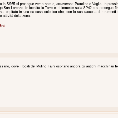
la SS65 si prosegue verso nord e, attraversati Pratolino e Vaglia, in prossi
 San Lorenzo. In località la Torre ci si immette sulla SP42 e si prosegue fi
ina, ospitato in una ex casa colonica che, con la sua raccolta di strumenti 
e attività della zona.
Erci
zano, dove i locali del Mulino Faini ospitano ancora gli antichi macchinari le