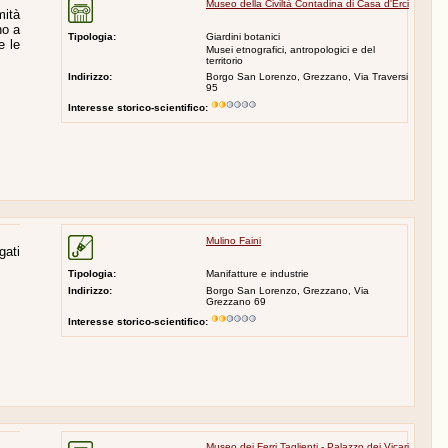
Museo della Civiltà Contadina di Casa d'Erci
mità
no a
Tipologia:
Giardini botanici
e le
Musei etnografici, antropologici e del
territorio
Indirizzo:
Borgo San Lorenzo, Grezzano, Via Traversi
95
Interesse storico-scientifico:
Mulino Faini
gati
Tipologia:
Manifatture e industrie
Indirizzo:
Borgo San Lorenzo, Grezzano, Via
Grezzano 69
Interesse storico-scientifico:
Museo dei Ferri Taglienti - Palazzo dei Vicari