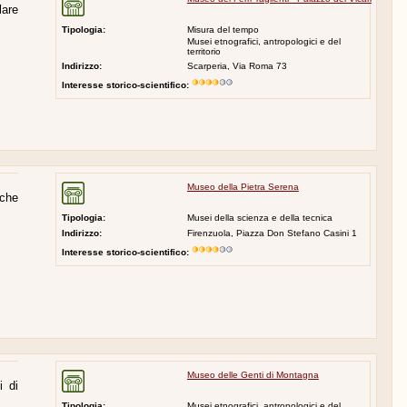
lare
Tipologia:
Misura del tempo
Musei etnografici, antropologici e del
territorio
Indirizzo:
Scarperia, Via Roma 73
Interesse storico-scientifico:
Museo della Pietra Serena
 che
Tipologia:
Musei della scienza e della tecnica
Indirizzo:
Firenzuola, Piazza Don Stefano Casini 1
Interesse storico-scientifico:
Museo delle Genti di Montagna
i di
Tipologia:
Musei etnografici, antropologici e del