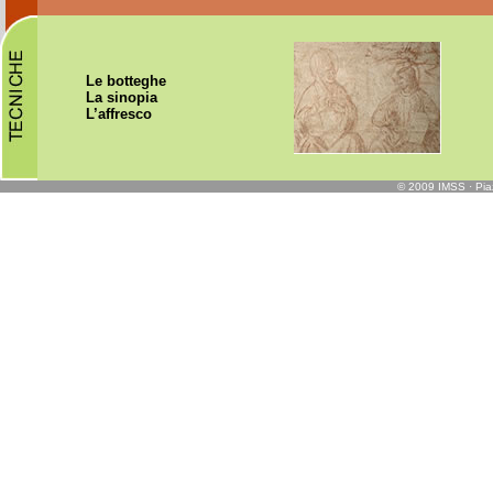
Le botteghe
La sinopia
L’affresco
© 2009 IMSS · Piaz