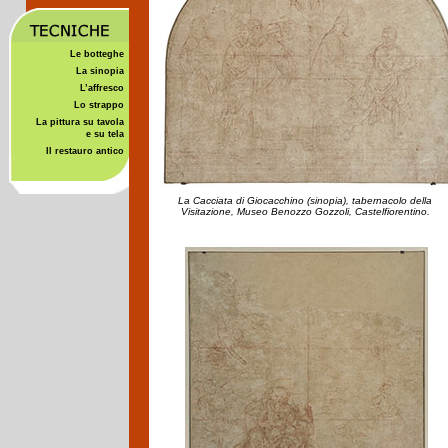
Le botteghe
La sinopia
L’affresco
Lo strappo
La pittura su tavola
e su tela
Il restauro antico
La Cacciata di Giocacchino (sinopia), tabernacolo della
Visitazione, Museo Benozzo Gozzoli, Castelfiorentino.