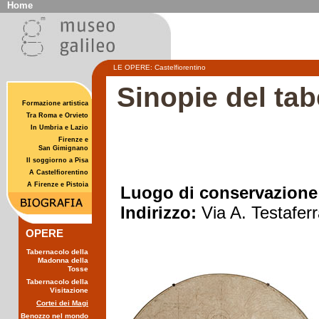
Home
LE OPERE
:
Castelfiorentino
Sinopie del ta
Formazione artistica
Tra Roma e Orvieto
In Umbria e Lazio
Firenze e
San Gimignano
Il soggiorno a Pisa
A Castelfiorentino
A Firenze e Pistoia
Luogo di conservazion
Indirizzo:
Via A. Testaferr
OPERE
Tabernacolo della
Madonna della
Tosse
Tabernacolo della
Visitazione
Cortei dei Magi
Benozzo nel mondo