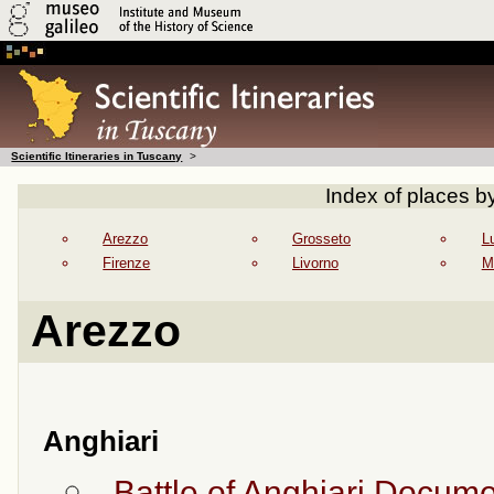
Scientific Itineraries in Tuscany
>
Index of places 
Arezzo
Grosseto
L
Firenze
Livorno
M
Arezzo
Anghiari
Battle of Anghiari Docume